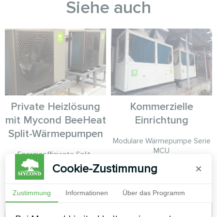
Siehe auch
Private Heizlösung
Kommerzielle
mit Mycond BeeHeat
Einrichtung
Split-Wärmepumpen
Modulare Wärmepumpe Serie
MCU
Energieeffiziente Split-
Wärmepumpenlösung für ein
Cookie-Zustimmung
×
privates Zuhause mit der
Mycond BeeHeat-Serie.
Zustimmung
Informationen
Über das Programm