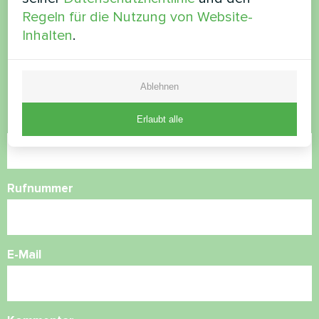
Regeln für die Nutzung von Website-
haben Sie Fragen?
Inhalten
.
Kontaktieren Sie uns und wir werden Ihnen
helfen
Ablehnen
Erlaubt alle
Name
Rufnummer
E-Mail