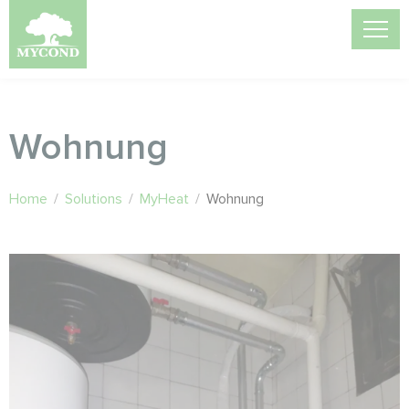
Wohnung
Home
/
Solutions
/
MyHeat
/
Wohnung