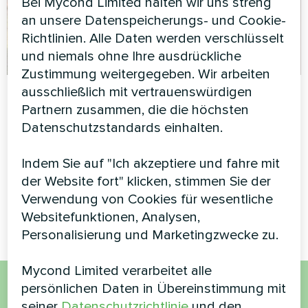
Bei Mycond Limited halten wir uns streng
an unsere Datenspeicherungs- und Cookie-
Richtlinien. Alle Daten werden verschlüsselt
und niemals ohne Ihre ausdrückliche
Zustimmung weitergegeben. Wir arbeiten
Privathaus
Villa mit Mycond
ausschließlich mit vertrauenswürdigen
Split Wärmepumpen
Partnern zusammen, die die höchsten
Wärmepumpe Typ Monoblock
Datenschutzstandards einhalten.
BeeHeat MHS-
Serie BeeEco MHCM 18 SU3A
N14BH/MHS-U14BH
Indem Sie auf "Ich akzeptiere und fahre mit
MyCond Split-Wärmepumpen
der Website fort" klicken, stimmen Sie der
BeeHeat MHS-N14BH/MHS-
Verwendung von Cookies für wesentliche
U14BH
Websitefunktionen, Analysen,
Personalisierung und Marketingzwecke zu.
Mycond Limited verarbeitet alle
persönlichen Daten in Übereinstimmung mit
Möchten Sie kaufen oder
seiner
Datenschutzrichtlinie
und den