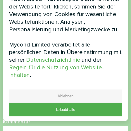
haben Sie Fragen?
der Website fort" klicken, stimmen Sie der
Verwendung von Cookies für wesentliche
Kontaktieren Sie uns und wir werden Ihnen
Websitefunktionen, Analysen,
helfen
Personalisierung und Marketingzwecke zu.
Name
Mycond Limited verarbeitet alle
persönlichen Daten in Übereinstimmung mit
seiner
Datenschutzrichtlinie
und den
Regeln für die Nutzung von Website-
Rufnummer
Inhalten
.
E-Mail
Ablehnen
Erlaubt alle
Kommentar