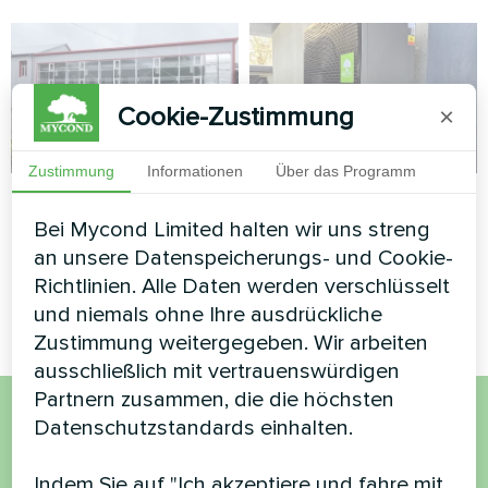
Cookie-Zustimmung
×
Zustimmung
Informationen
Über das Programm
Schwimmbad
Privates Haus
Bei Mycond Limited halten wir uns streng
Modulare Wärmepumpe Serie
Wärmepumpe Mycond
an unsere Datenspeicherungs- und Cookie-
MCU
BeeSmart MHCS 050 NBS
Richtlinien. Alle Daten werden verschlüsselt
MHCS 050 UBS
und niemals ohne Ihre ausdrückliche
Zustimmung weitergegeben. Wir arbeiten
ausschließlich mit vertrauenswürdigen
Partnern zusammen, die die höchsten
Datenschutzstandards einhalten.
Möchten Sie kaufen oder
Indem Sie auf "Ich akzeptiere und fahre mit