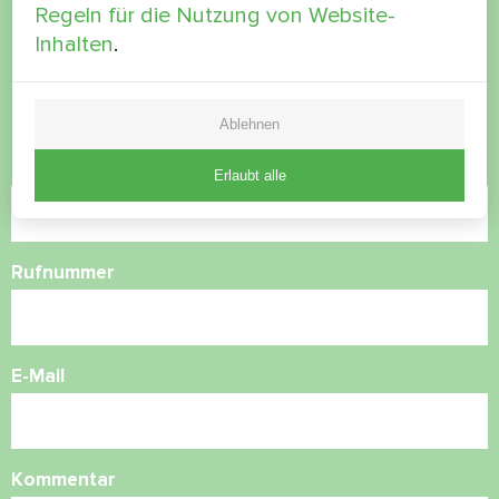
haben Sie Fragen?
Regeln für die Nutzung von Website-
Inhalten
.
Kontaktieren Sie uns und wir werden Ihnen
helfen
Ablehnen
Name
Erlaubt alle
Rufnummer
E-Mail
Kommentar