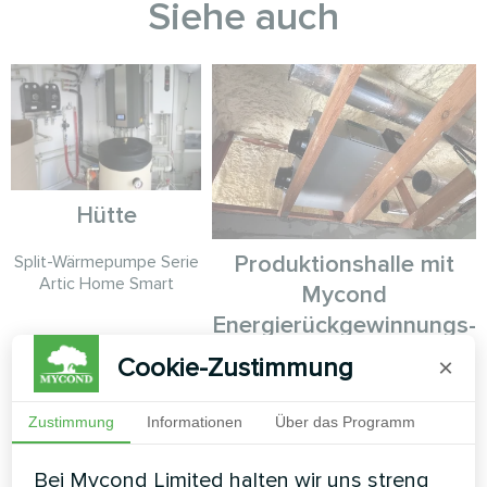
Siehe auch
Hütte
Produktionshalle mit
Split-Wärmepumpe Serie
Artic Home Smart
Mycond
Energierückgewinnungs-
Lüftungsgeräten MVS
Cookie-Zustimmung
×
DW
Zustimmung
Informationen
Über das Programm
MyCond Energierückgewinnungs-
Lüftungsgeräte MVS DW bieten
effizienten Luftaustausch mit
Bei Mycond Limited halten wir uns streng