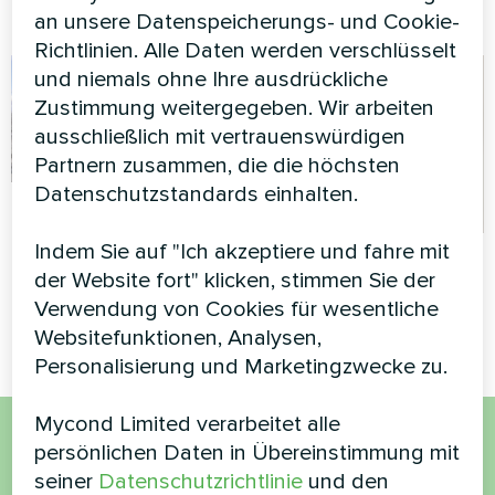
Wärmerückgewinnung
an unsere Datenspeicherungs- und Cookie-
Richtlinien. Alle Daten werden verschlüsselt
und niemals ohne Ihre ausdrückliche
Zustimmung weitergegeben. Wir arbeiten
ausschließlich mit vertrauenswürdigen
Partnern zusammen, die die höchsten
Datenschutzstandards einhalten.
Kommerzielle
Einrichtung
Indem Sie auf "Ich akzeptiere und fahre mit
Privates Haus
der Website fort" klicken, stimmen Sie der
Modulare Wärmepumpe
Wärmepumpe der Serie BeeHeat
Verwendung von Cookies für wesentliche
Serie MCU
Websitefunktionen, Analysen,
Personalisierung und Marketingzwecke zu.
Mycond Limited verarbeitet alle
persönlichen Daten in Übereinstimmung mit
Möchten Sie kaufen oder
seiner
Datenschutzrichtlinie
und den