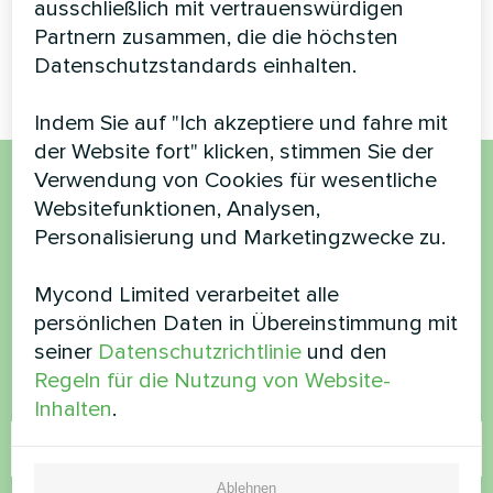
ausschließlich mit vertrauenswürdigen
bietet eine robuste
Klimaregelung für
Partnern zusammen, die die höchsten
anspruchsvolle Einsätze
Datenschutzstandards einhalten.
Indem Sie auf "Ich akzeptiere und fahre mit
der Website fort" klicken, stimmen Sie der
Verwendung von Cookies für wesentliche
Möchten Sie kaufen oder
Websitefunktionen, Analysen,
Personalisierung und Marketingzwecke zu.
haben Sie Fragen?
Mycond Limited verarbeitet alle
Kontaktieren Sie uns und wir werden Ihnen
persönlichen Daten in Übereinstimmung mit
helfen
seiner
Datenschutzrichtlinie
und den
Regeln für die Nutzung von Website-
Name
Inhalten
.
Ablehnen