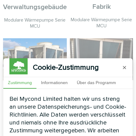
Fabrik
Verwaltungsgebäude
Modulare Wärmepumpe Serie
Modulare Wärmepumpe Serie
MCU
MCU
Cookie-Zustimmung
×
Zustimmung
Informationen
Über das Programm
Kommerzielle
Produktionsanlage
Einrichtung
mit Mycond Modular
Bei Mycond Limited halten wir uns streng
Wärmepumpe
an unsere Datenspeicherungs- und Cookie-
Modulare Wärmepumpe Serie
STANDARD MCU
Richtlinien. Alle Daten werden verschlüsselt
MCU
und niemals ohne Ihre ausdrückliche
Die modulare Wärmepumpe
Zustimmung weitergegeben. Wir arbeiten
MyCond STANDARD MCU