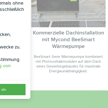
iemals ohne
sschließlich
it Mycond
Kommerzielle Dachinstallation
icken,
nnungs-
mit Mycond BeeSmart
n MVS
Wärmepumpe
zwecke zu.
innungs-
BeeSmart-Serie Wärmepumpe kombiniert
nstimmung
r frische und
mit Photovoltaikmodulen auf dem Dach
g von
sucher und
eines Gewerbegebäudes für maximale
Energieunabhängigkeit.
 alle