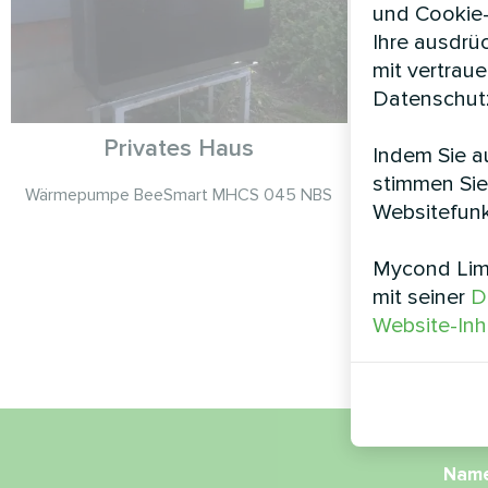
und Cookie-
Ihre ausdrü
mit vertrau
Datenschutz
Privates Haus
Produktio
Indem Sie au
Modu
stimmen Sie
Wärmepumpe BeeSmart MHCS 045 NBS
ST
Websitefunk
Die modu
Mycond Limi
STANDARD 
mit seiner
D
Klimaregelun
Website-Inh
Nam