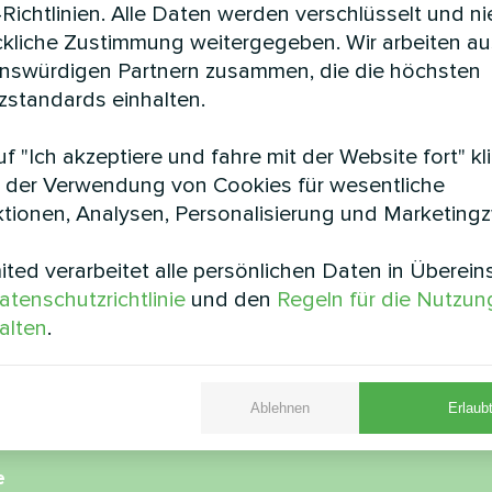
Richtlinien. Alle Daten werden verschlüsselt und n
ckliche Zustimmung weitergegeben. Wir arbeiten au
enswürdigen Partnern zusammen, die die höchsten
standards einhalten.
nsanlage mit Mycond
Einkaufszentrum m
f "Ich akzeptiere und fahre mit der Website fort" kl
lar Wärmepumpe
Energierückgewi
 der Verwendung von Cookies für wesentliche
ANDARD MCU
Lüftungsgeräte
tionen, Analysen, Personalisierung und Marketing
lare Wärmepumpe MyCond
MyCond Energierückgew
ted verarbeitet alle persönlichen Daten in Überei
MCU bietet eine robuste
Lüftungsgeräte MVS sorgen fü
atenschutzrichtlinie
und den
Regeln für die Nutzun
g für anspruchsvolle Einsätze
saubere Raumluft für Be
Mitarbeiter
alten
.
Ablehnen
Erlaubt
e