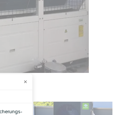
×
icherungs-