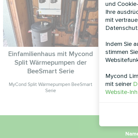
und Cookie-
Ihre ausdrü
mit vertrau
Datenschutz
Indem Sie au
stimmen Sie
Einfamilienhaus mit Mycond
Websitefunk
Split Wärmepumpen der
Split-Wärmep
BeeSmart Serie
Mycond Limi
mit seiner
D
MyCond Split Wärmepumpen BeeSmart
Serie
Website-Inh
Nam