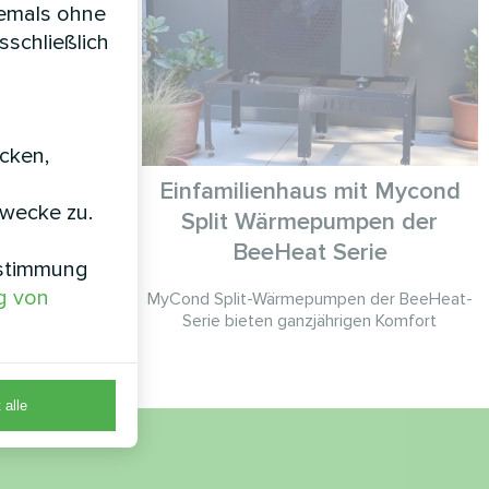
iemals ohne
sschließlich
icken,
Einfamilienhaus mit Mycond
zwecke zu.
Split Wärmepumpen der
erie MCU
BeeHeat Serie
nstimmung
g von
MyCond Split-Wärmepumpen der BeeHeat-
Serie bieten ganzjährigen Komfort
 alle