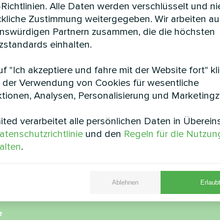
Richtlinien. Alle Daten werden verschlüsselt und n
ckliche Zustimmung weitergegeben. Wir arbeiten au
enswürdigen Partnern zusammen, die die höchsten
standards einhalten.
f "Ich akzeptiere und fahre mit der Website fort" kl
 der Verwendung von Cookies für wesentliche
Cafe
Betonwerk
tionen, Analysen, Personalisierung und Marketing
umpe Serie Artic Home Basic
Modulare Wärmepumpe S
ted verarbeitet alle persönlichen Daten in Überei
atenschutzrichtlinie
und den
Regeln für die Nutzun
alten
.
Ablehnen
Erlaubt
e