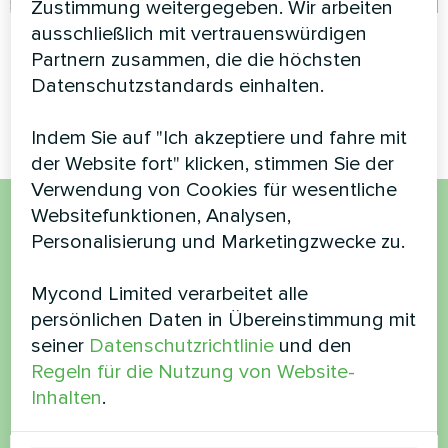
Zustimmung weitergegeben. Wir arbeiten
ausschließlich mit vertrauenswürdigen
Hochzeitssalon
Autowäsche
Partnern zusammen, die die höchsten
Split-Wärmepumpe Serie Hevi
Split-Wärmepumpe Serie
Datenschutzstandards einhalten.
Mycond Hevi
Indem Sie auf "Ich akzeptiere und fahre mit
der Website fort" klicken, stimmen Sie der
Verwendung von Cookies für wesentliche
Websitefunktionen, Analysen,
Möchten Sie kaufen oder
Personalisierung und Marketingzwecke zu.
haben Sie Fragen?
Mycond Limited verarbeitet alle
persönlichen Daten in Übereinstimmung mit
Kontaktieren Sie uns und wir werden Ihnen
seiner
Datenschutzrichtlinie
und den
helfen
Regeln für die Nutzung von Website-
Inhalten
.
Name