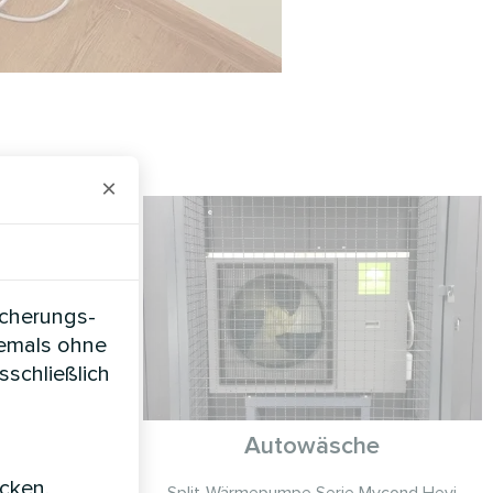
×
icherungs-
iemals ohne
sschließlich
on
Autowäsche
icken,