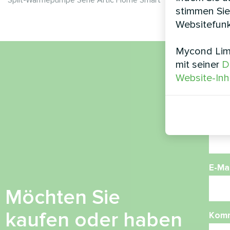
Split-Wärmepumpe Serie Artic Home Smart
Wärmepump
stimmen Sie
Websitefunk
Mycond Limi
mit seiner
D
Nam
Website-Inh
Ruf
E-Mai
Möchten Sie
kaufen oder haben
Kom