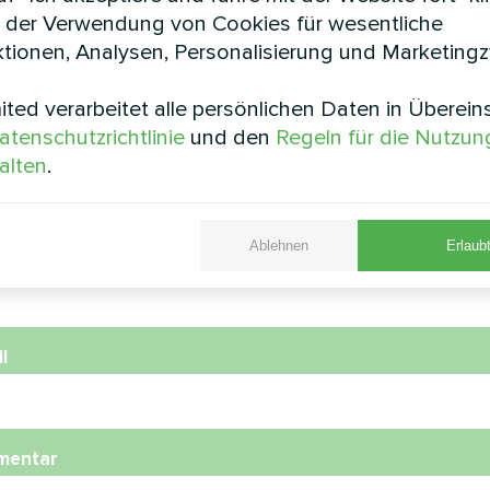
e BeeSmart MHCS 070 NBS
Split-Wärmepumpe Ser
 der Verwendung von Cookies für wesentliche
tionen, Analysen, Personalisierung und Marketing
ted verarbeitet alle persönlichen Daten in Überei
atenschutzrichtlinie
und den
Regeln für die Nutzun
e
alten
.
Ablehnen
Erlaubt
nummer
l
mentar