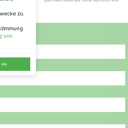
ie Hevi
Split-Wärmepumpe Serie Mycond Hevi
zwecke zu.
nstimmung
g von
 alle