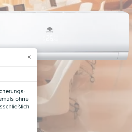
×
icherungs-
iemals ohne
sschließlich