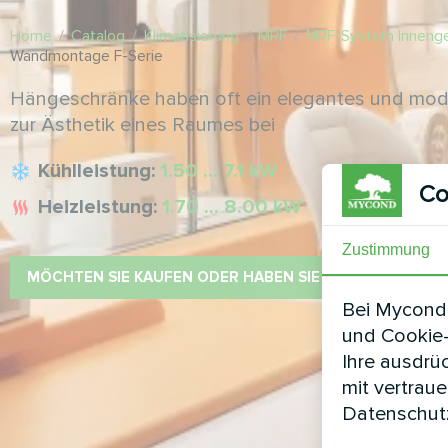
Home
/
Catalog
/
Klimatisierung
/
MRF
/
MRF-System Inneng
Wandmontage F-Serie
Hängeschränke haben oft ein elegantes und mod
zur Ästhetik eines Raumes bei
Kühlleistung:
1.50 ... 7.1 kW
Co
Heizleistung:
1.70 ... 8.00 kW
Zustimmung
MÖCHTEN SIE KAUFEN ODER HABEN SIE FRAGEN?
Bei Mycond 
und Cookie-
Ihre ausdrü
mit vertrau
Datenschutz