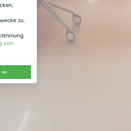
icken,
zwecke zu.
nstimmung
g von
 alle