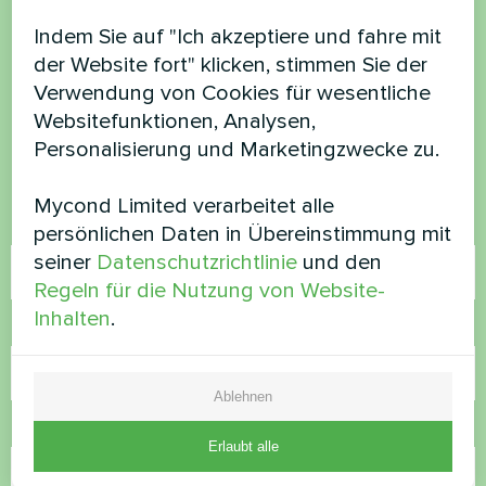
Möchten Sie kaufen oder
Indem Sie auf "Ich akzeptiere und fahre mit
der Website fort" klicken, stimmen Sie der
haben Sie Fragen?
Verwendung von Cookies für wesentliche
Websitefunktionen, Analysen,
Kontaktieren Sie uns und wir werden Ihnen
Personalisierung und Marketingzwecke zu.
helfen
Mycond Limited verarbeitet alle
Name
persönlichen Daten in Übereinstimmung mit
seiner
Datenschutzrichtlinie
und den
Regeln für die Nutzung von Website-
Inhalten
.
Rufnummer
Ablehnen
E-Mail
Erlaubt alle