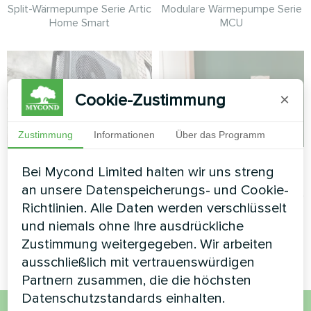
Split-Wärmepumpe Serie Artic
Modulare Wärmepumpe Serie
Home Smart
MCU
Cookie-Zustimmung
×
Zustimmung
Informationen
Über das Programm
Privathaus 247 m³
Privates Haus
Bei Mycond Limited halten wir uns streng
an unsere Datenspeicherungs- und Cookie-
MyCond Split-Wärmepumpen
Heizung Fußbodenthermostat
Richtlinien. Alle Daten werden verschlüsselt
der BeeSmart-Serie sorgen
Mycond ORB Heat
für effizientes Heizen und
und niemals ohne Ihre ausdrückliche
Kühlen
Zustimmung weitergegeben. Wir arbeiten
ausschließlich mit vertrauenswürdigen
Partnern zusammen, die die höchsten
Datenschutzstandards einhalten.