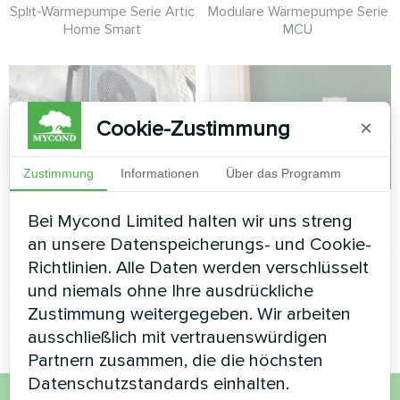
Split-Wärmepumpe Serie Artic
Modulare Wärmepumpe Serie
Home Smart
MCU
Cookie-Zustimmung
×
Zustimmung
Informationen
Über das Programm
Privathaus 247 m³
Privates Haus
Bei Mycond Limited halten wir uns streng
an unsere Datenspeicherungs- und Cookie-
MyCond Split-Wärmepumpen
Heizung Fußbodenthermostat
Richtlinien. Alle Daten werden verschlüsselt
der BeeSmart-Serie sorgen
Mycond ORB Heat
für effizientes Heizen und
und niemals ohne Ihre ausdrückliche
Kühlen
Zustimmung weitergegeben. Wir arbeiten
ausschließlich mit vertrauenswürdigen
Partnern zusammen, die die höchsten
Datenschutzstandards einhalten.