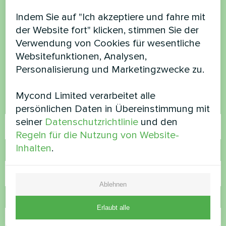
Möchten Sie kaufen oder
Indem Sie auf "Ich akzeptiere und fahre mit
der Website fort" klicken, stimmen Sie der
haben Sie Fragen?
Verwendung von Cookies für wesentliche
Websitefunktionen, Analysen,
Kontaktieren Sie uns und wir werden Ihnen
Personalisierung und Marketingzwecke zu.
helfen
Mycond Limited verarbeitet alle
Name
persönlichen Daten in Übereinstimmung mit
seiner
Datenschutzrichtlinie
und den
Regeln für die Nutzung von Website-
Inhalten
.
Rufnummer
Ablehnen
E-Mail
Erlaubt alle