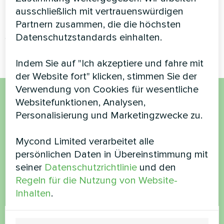
MyCond Wandmontierte
ausschließlich mit vertrauenswürdigen
MyCond Split-Wärmepumpen
Gebläsekonvektoren der
Partnern zusammen, die die höchsten
BeeHeat-Serie
MHW-Serie sorgen für
Datenschutzstandards einhalten.
effizientes Heizen und Kühlen
Indem Sie auf "Ich akzeptiere und fahre mit
der Website fort" klicken, stimmen Sie der
Verwendung von Cookies für wesentliche
Websitefunktionen, Analysen,
Möchten Sie kaufen oder
Personalisierung und Marketingzwecke zu.
haben Sie Fragen?
Mycond Limited verarbeitet alle
persönlichen Daten in Übereinstimmung mit
Kontaktieren Sie uns und wir werden Ihnen
seiner
Datenschutzrichtlinie
und den
helfen
Regeln für die Nutzung von Website-
Inhalten
.
Name