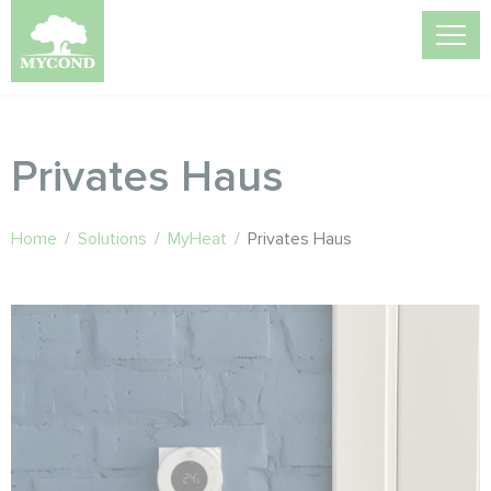
Privates Haus
Home
/
Solutions
/
MyHeat
/
Privates Haus