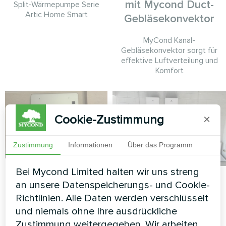
mit Mycond Duct-
Split-Wärmepumpe Serie
Artic Home Smart
Gebläsekonvektor
MyCond Kanal-
Gebläsekonvektor sorgt für
effektive Luftverteilung und
Komfort
Cookie-Zustimmung
×
Zustimmung
Informationen
Über das Programm
Einfamilienhaus mit
Bei Mycond Limited halten wir uns streng
Servicestation mit
Mycond Wand-
an unsere Datenspeicherungs- und Cookie-
Mycond Split
Gebläsekonvektoren
Richtlinien. Alle Daten werden verschlüsselt
Wärmepumpen der
und niemals ohne Ihre ausdrückliche
der MHW-Serie
BeeHeat Serie
Zustimmung weitergegeben. Wir arbeiten