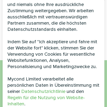
Einrichtung
und niemals ohne Ihre ausdrückliche
Villa mit Mycond Split
Zustimmung weitergegeben. Wir arbeiten
Wärmepumpen BeeHeat
Modulare Wärmepumpe
ausschließlich mit vertrauenswürdigen
Serie MCU
MHS-N14BH/MHS-
Partnern zusammen, die die höchsten
U14BH
Datenschutzstandards einhalten.
MyCond Split-Wärmepumpen
BeeHeat MHS-N14BH/MHS-U14BH
Indem Sie auf "Ich akzeptiere und fahre mit
der Website fort" klicken, stimmen Sie der
Verwendung von Cookies für wesentliche
Websitefunktionen, Analysen,
Personalisierung und Marketingzwecke zu.
Möchten Sie kaufen oder
Mycond Limited verarbeitet alle
haben Sie Fragen?
persönlichen Daten in Übereinstimmung mit
seiner
Datenschutzrichtlinie
und den
Regeln für die Nutzung von Website-
Kontaktieren Sie uns und wir werden Ihnen
Inhalten
.
helfen