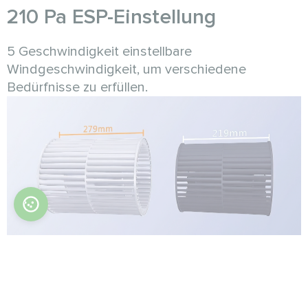
210 Pa ESP-Einstellung
5 Geschwindigkeit einstellbare
Windgeschwindigkeit, um verschiedene
Bedürfnisse zu erfüllen.
Technische Daten
Einheiten
MIDG-
MIDG-
M