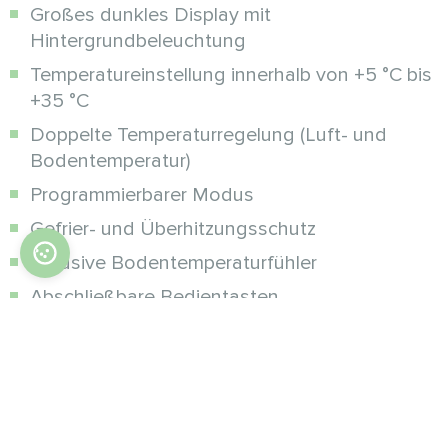
Großes dunkles Display mit
Hintergrundbeleuchtung
Temperatureinstellung innerhalb von +5 °C bis
+35 °C
Doppelte Temperaturregelung (Luft- und
Bodentemperatur)
Programmierbarer Modus
Gefrier- und Überhitzungsschutz
Inklusive Bodentemperaturfühler
Abschließbare Bedientasten
Zusätzliche Modifikationen:
Wi-Fi, drahtlose Steuerung über Mycond
SmartApp auf dem Smartphone