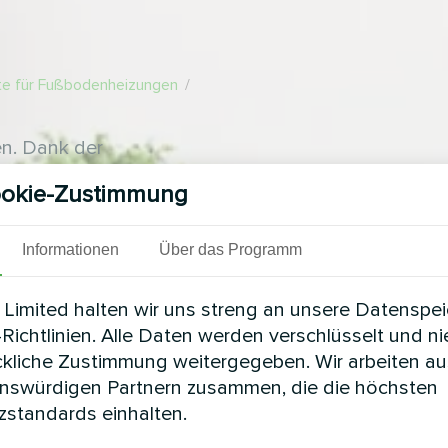
h
e für Fußbodenheizungen
/
n. Dank der
ohl am Tag als auch in
okie-Zustimmung
euert die Wasser- oder
are Modus ermöglicht
reinstellungen für jedes
Informationen
Über das Programm
Limited halten wir uns streng an unsere Datenspe
Richtlinien. Alle Daten werden verschlüsselt und n
ckliche Zustimmung weitergegeben. Wir arbeiten au
enswürdigen Partnern zusammen, die die höchsten
standards einhalten.