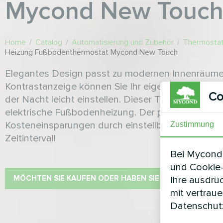
Mycond New Touc
Home
/
Catalog
/
Automatisierung und Zubehör
/
Thermostat
Heizung Fußbodenthermostat Mycond New Touch
Elegantes Design passt zu modernen Innenräume
Kontrastanzeige können Sie Ihr eigenes Klima sow
Co
der Nacht leicht einstellen. Dieser Thermostat st
elektrische Fußbodenheizung. Der programmierb
Kosteneinsparungen durch einstellbare Temperatu
Zustimmung
Zeitintervall
Bei Mycond 
und Cookie-
MÖCHTEN SIE KAUFEN ODER HABEN SIE FRAGEN?
Ihre ausdrü
mit vertrau
Datenschutz