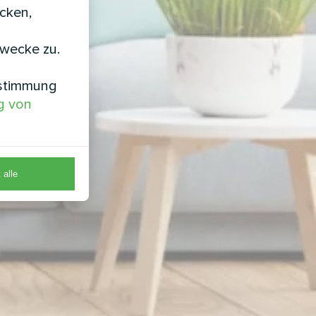
icken,
zwecke zu.
nstimmung
g von
 alle