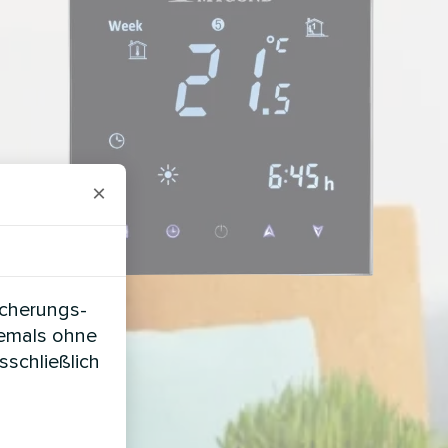
×
icherungs-
iemals ohne
sschließlich