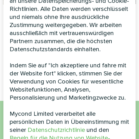
an unsere Datenspeicherungs- und Cookie-
Richtlinien. Alle Daten werden verschlüsselt
Kommerzielle
Produktionsanlage
und niemals ohne Ihre ausdrückliche
Einrichtung
mit Mycond Modular
Zustimmung weitergegeben. Wir arbeiten
Wärmepumpe
ausschließlich mit vertrauenswürdigen
Modulare Wärmepumpe Serie
STANDARD MCU
MCU
Partnern zusammen, die die höchsten
Datenschutzstandards einhalten.
Die modulare Wärmepumpe
MyCond STANDARD MCU
bietet eine robuste
Indem Sie auf "Ich akzeptiere und fahre mit
Klimaregelung für
der Website fort" klicken, stimmen Sie der
anspruchsvolle Einsätze
Verwendung von Cookies für wesentliche
Websitefunktionen, Analysen,
Personalisierung und Marketingzwecke zu.
Mycond Limited verarbeitet alle
Möchten Sie kaufen oder
persönlichen Daten in Übereinstimmung mit
seiner
Datenschutzrichtlinie
und den
haben Sie Fragen?
Regeln für die Nutzung von Website-